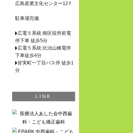
広島産業文化センター12Ｆ
駐車場完備
広電５系統 南区役所前電
停下車 徒歩5分
広電５系統 比治山橋電停
下車徒歩4分
皆実町一丁目バス停 徒歩1
分
LINK