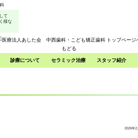
科
して
く様な
診療について
セラミック治療
スタッフ紹介
2026年