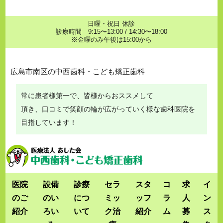
日曜・祝日 休診
診療時間 9:15〜13:00 / 14:30〜18:00
※金曜のみ午後は15:00から
広島市南区の中西歯科・こども矯正歯科
常に患者様第一で、皆様からおススメして
頂き、口コミで笑顔の輪が広がっていく様な歯科医院を
目指しています！
医院
設備
診療
セラ
スタ
コ
求
イ
のご
のい
につ
ミッ
ッフ
ラ
人
ン
紹介
ろい
いて
ク治
紹介
ム
募
ス