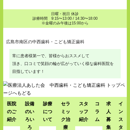
日曜・祝日 休診
診療時間 9:15〜13:00 / 14:30〜18:00
※金曜のみ午後は15:00から
広島市南区の中西歯科・こども矯正歯科
常に患者様第一で、皆様からおススメして
頂き、口コミで笑顔の輪が広がっていく様な歯科医院を
目指しています！
医院
設備
診療
セラ
スタ
コ
求
イ
のご
のい
につ
ミッ
ッフ
ラ
人
ン
紹介
ろい
いて
ク治
紹介
ム
募
ス
ろ
療
集
タ