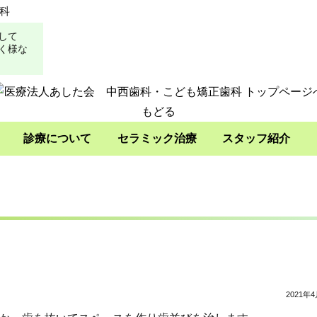
科
して
く様な
診療について
セラミック治療
スタッフ紹介
2021年