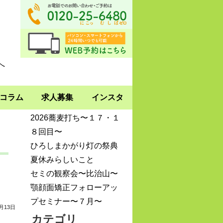
最近の投稿
コラム
求人募集
インスタ
2026蕎麦打ち〜１７・１
８回目〜
ひろしまかがり灯の祭典
夏休みらしいこと
セミの観察会〜比治山〜
顎顔面矯正フォローアッ
プセミナー〜７月〜
4月13日
カテゴリ