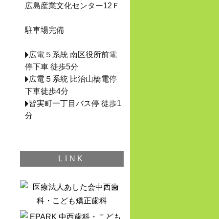
広島産業文化センター12Ｆ
駐車場完備
広電５系統 南区役所前電
停下車 徒歩5分
広電５系統 比治山橋電停
下車徒歩4分
皆実町一丁目バス停 徒歩1
分
LINK