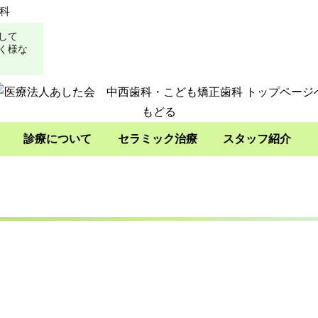
科
して
く様な
診療について
セラミック治療
スタッフ紹介