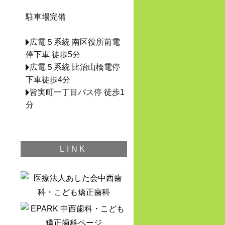
駐車場完備
広電５系統 南区役所前電
停下車 徒歩5分
広電５系統 比治山橋電停
下車徒歩4分
皆実町一丁目バス停 徒歩1
分
LINK