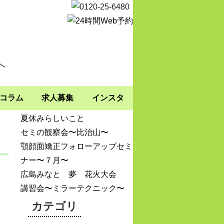
最近の投稿
コラム
求人募集
インスタ
夏休みらしいこと
セミの観察会〜比治山〜
顎顔面矯正フォローアップセミ
ナー〜７月〜
広島みなと 夢 花火大会
講習会〜ミラーテクニック〜
カテゴリ