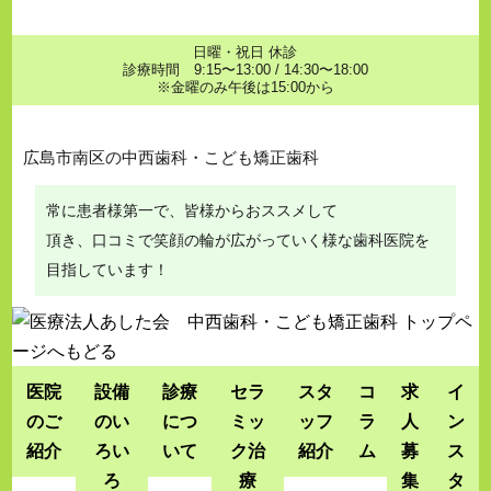
日曜・祝日 休診
診療時間 9:15〜13:00 / 14:30〜18:00
※金曜のみ午後は15:00から
広島市南区の中西歯科・こども矯正歯科
常に患者様第一で、皆様からおススメして
頂き、口コミで笑顔の輪が広がっていく様な歯科医院を
目指しています！
医院
設備
診療
セラ
スタ
コ
求
イ
のご
のい
につ
ミッ
ッフ
ラ
人
ン
紹介
ろい
いて
ク治
紹介
ム
募
ス
ろ
療
集
タ