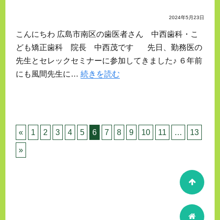
2024年5月23日
こんにちわ 広島市南区の歯医者さん 中西歯科・こ
ども矯正歯科 院長 中西茂です 先日、勤務医の
先生とセレックセミナーに参加してきました♪ ６年前
にも風間先生に…
続きを読む
«
1
2
3
4
5
6
7
8
9
10
11
…
13
»