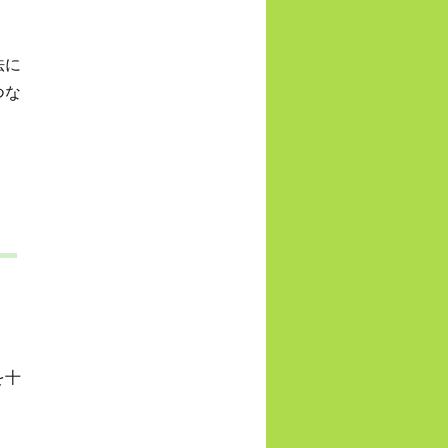
法に
つな
を十