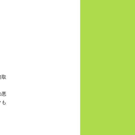
接取
の悪
クも