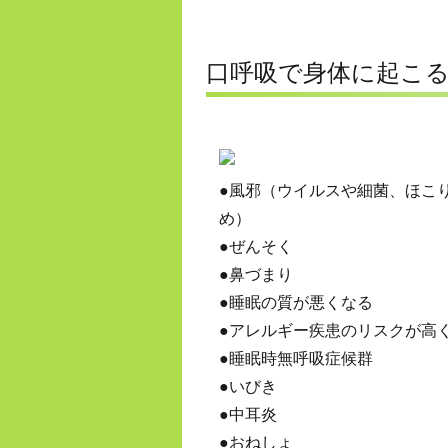
口呼吸で身体に起こ
●
風邪（ウイルスや細菌、ほこ
め）
●
ぜんそく
●
鼻づまり
●
睡眠の質が悪くなる
●
アレルギー疾患のリスクが高
●
睡眠時無呼吸症候群
●
いびき
●
中耳炎
●
おねしょ