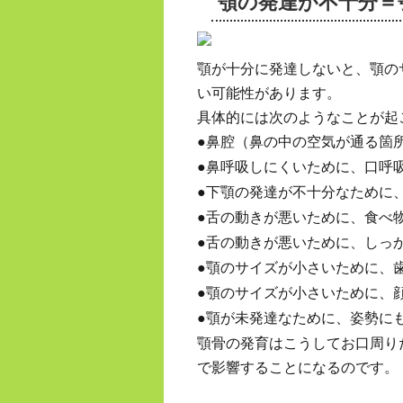
顎の発達が不十分＝
顎が十分に発達しないと、顎の
い可能性があります。
具体的には次のようなことが起
●
鼻腔（鼻の中の空気が通る箇
●
鼻呼吸しにくいために、口呼
●
下顎の発達が不十分なために
●
舌の動きが悪いために、食べ
●
舌の動きが悪いために、しっ
●
顎のサイズが小さいために、
●
顎のサイズが小さいために、
●
顎が未発達なために、姿勢に
顎骨の発育はこうしてお口周り
で影響することになるのです。