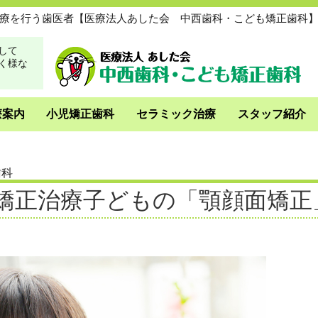
療を行う歯医者【医療法人あした会 中西歯科・こども矯正歯科
して
く様な
療案内
小児矯正歯科
セラミック治療
スタッフ紹介
歯科
矯正治療
子どもの「顎顔面矯正