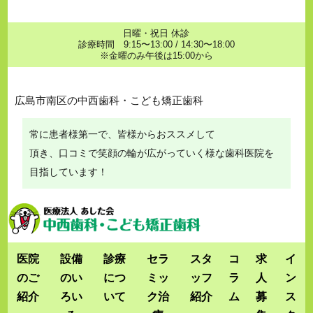
日曜・祝日 休診
診療時間 9:15〜13:00 / 14:30〜18:00
※金曜のみ午後は15:00から
広島市南区の中西歯科・こども矯正歯科
常に患者様第一で、皆様からおススメして
頂き、口コミで笑顔の輪が広がっていく様な歯科医院を
目指しています！
医院
設備
診療
セラ
スタ
コ
求
イ
のご
のい
につ
ミッ
ッフ
ラ
人
ン
紹介
ろい
いて
ク治
紹介
ム
募
ス