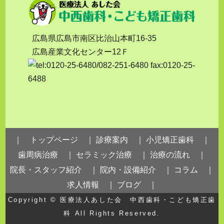
広島県広島市南区比治山本町16-35
広島産業文化センター12Ｆ
｜ トップページ ｜
診療案内 ｜
小児矯正歯科 ｜
歯周病治療 ｜
セラミック治療 ｜
治療の流れ ｜
院長・スタッフ紹介 ｜
院内・設備紹介 ｜
コラム ｜
求人情報 ｜
ブログ ｜
Copyright ©
医療法人あした会 中西歯科・こども矯正歯
科
All Rights Reserved.