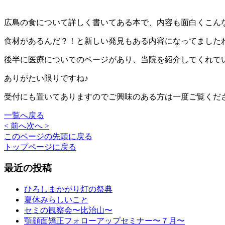
広島の食について詳しく書いてある本で、内容も面白くこん
食材があるんだ？！と新しい発見もある内容になってました
後半に医療についてのページがあり、当院を紹介してくれて
ありがたい限りですね♪
受付にも置いてありますのでご興味のある方は一度ご覧くだ
一覧へ戻る
< 前へ
次へ >
このページの先頭に戻る
トップページに戻る
最近の投稿
ひろしまかがり灯の祭典
夏休みらしいこと
セミの観察会〜比治山〜
顎顔面矯正フォローアップセミナー〜７月〜