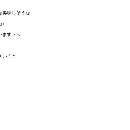
な美味しそうな
ね♪
います＞＜
さい＾＾