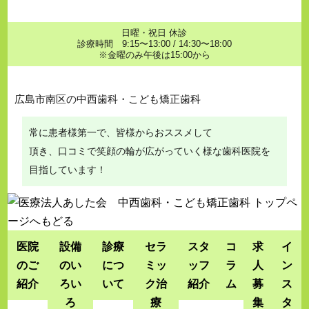
日曜・祝日 休診
診療時間 9:15〜13:00 / 14:30〜18:00
※金曜のみ午後は15:00から
広島市南区の中西歯科・こども矯正歯科
常に患者様第一で、皆様からおススメして
頂き、口コミで笑顔の輪が広がっていく様な歯科医院を
目指しています！
医院
設備
診療
セラ
スタ
コ
求
イ
のご
のい
につ
ミッ
ッフ
ラ
人
ン
紹介
ろい
いて
ク治
紹介
ム
募
ス
ろ
療
集
タ