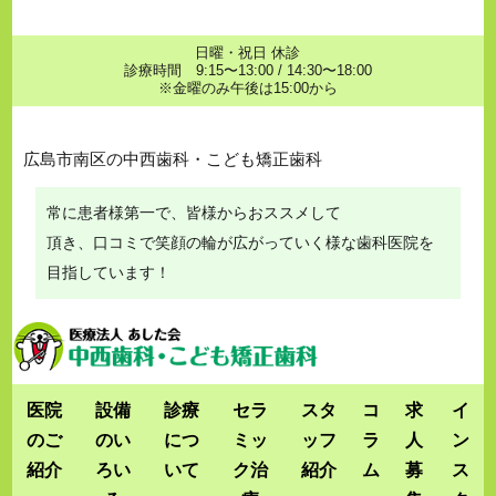
日曜・祝日 休診
診療時間 9:15〜13:00 / 14:30〜18:00
※金曜のみ午後は15:00から
広島市南区の中西歯科・こども矯正歯科
常に患者様第一で、皆様からおススメして
頂き、口コミで笑顔の輪が広がっていく様な歯科医院を
目指しています！
医院
設備
診療
セラ
スタ
コ
求
イ
のご
のい
につ
ミッ
ッフ
ラ
人
ン
紹介
ろい
いて
ク治
紹介
ム
募
ス