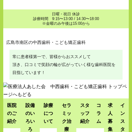
日曜・祝日 休診
診療時間 9:15〜13:00 / 14:30〜18:00
※金曜のみ午後は15:00から
広島市南区の中西歯科・こども矯正歯科
常に患者様第一で、皆様からおススメして
頂き、口コミで笑顔の輪が広がっていく様な歯科医院を
目指しています！
医院
設備
診療
セラ
スタ
コ
求
イ
のご
のい
につ
ミッ
ッフ
ラ
人
ン
紹介
ろい
いて
ク治
紹介
ム
募
ス
ろ
療
集
タ