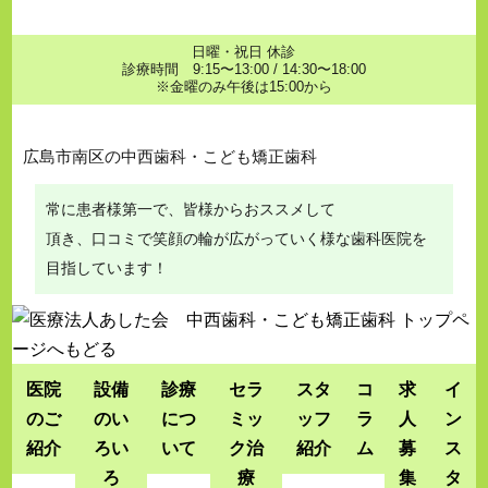
日曜・祝日 休診
診療時間 9:15〜13:00 / 14:30〜18:00
※金曜のみ午後は15:00から
広島市南区の中西歯科・こども矯正歯科
常に患者様第一で、皆様からおススメして
頂き、口コミで笑顔の輪が広がっていく様な歯科医院を
目指しています！
医院
設備
診療
セラ
スタ
コ
求
イ
のご
のい
につ
ミッ
ッフ
ラ
人
ン
紹介
ろい
いて
ク治
紹介
ム
募
ス
ろ
療
集
タ